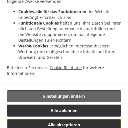
folgende Zwecke verwenden:
.
Walliswil bei Wangen
Pizza Lieferservice Heimenhausen Röthenbach bei
Cookies, die für das Funktionieren
der Website
.
.
Herzogenbuchsee
Pizza Lieferservice Heimenhausen
Pizza Lieferservice
unbedingt erforderlich sind
.
.
Röthenbach Herzogenbuchsee
Pizza Lieferservice Herzogenbuchsee Oberönz
Pizza
Funktionale Cookies
helfen uns, Ihre Daten bei Ihrer
.
.
Lieferservice Herzogenbuchsee
Pizza Lieferservice Utzenstorf
Pizza Lieferservice
nächsten Bestellung automatisch auszufüllen und
.
.
.
die Website zu optimieren, um nachfolgende
Hubersdorf
Pizza Lieferservice Kammersrohr
Pizza Lieferservice Oberönz
Pizza
Bestellungen zu erleichtern
.
.
Lieferservice Oberbipp
Pizza Lieferservice Alchenstorf
Pizza Lieferservice Günsberg
Werbe-Cookies
ermöglichen interessenbasierte
.
.
.
Pizza Lieferservice Oberbalmberg
Pizza Lieferservice Wiler bei Utzenstorf
Pizza
Werbung und maßgeschneiderte Inhalte auf Ihren
.
.
Lieferservice Röthenbach bei Hb
Pizza Lieferservice Wanzwil
Pizza Lieferservice
Browsern und Geräten
.
.
.
Berken
Pizza Lieferservice Balm bei Günsberg
Pizza Lieferservice Bätterkinden
Bitte lesen Sie unsere
Cookie-Richtlinie
für weitere
.
.
Pizza Lieferservice Kräiligen
Pizza Lieferservice Rüttenen
Pizza Lieferservice
Informationen.
.
.
.
Niederwil
Pizza Lieferservice Bannwil
Pizza Lieferservice Graben
Kebab
.
.
Lieferservice
Türkisches Essen Lieferservice
Essen zum mitnehmen und zum Liefern
Einstellungen ändern
Unterstützt von:
Alle ablehnen
X Media Services | xfilesmed@gmail.com
Alle akzeptieren