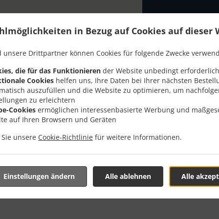
hlmöglichkeiten in Bezug auf Cookies auf dieser 
 unsere Drittpartner können Cookies für folgende Zwecke verwen
ies, die für das Funktionieren
der Website unbedingt erforderlich
lung Mit Lieferung In Lüs
tionale Cookies
helfen uns, Ihre Daten bei Ihrer nächsten Bestell
matisch auszufüllen und die Website zu optimieren, um nachfolg
ellungen zu erleichtern
be-Cookies
ermöglichen interessenbasierte Werbung und maßges
lte auf Ihren Browsern und Geräten
n Sie unsere
Cookie-Richtlinie
für weitere Informationen.
nd in der Nähe von Lüsslingen und freuen uns auf Ihre Online-
teraktives Online-Menü anzusehen und bestellen Sie wenn Sie
ute Ihre Bestellung mit einer individuellen Zeitabschätzung 
Einstellungen ändern
Alle ablehnen
Alle akzept