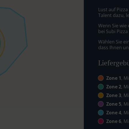
Lust auf Pizza
Talent dazu, 
Wenn Sie wie 
bei Subi Pizza
Wählen Sie ei
dass Ihnen uns
Liefergeb
Zone 1
, M
Zone 2
, M
Zone 3
, M
Zone 5
, M
Zone 4
, M
Zone 6
, M