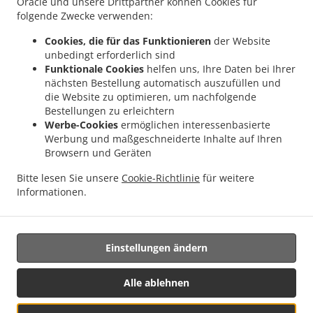
Oracle und unsere Drittpartner können Cookies für
.
.
Pizza Lieferservice Attiswil
Pizza Lieferservice Wiedlisbach
Pizza Lieferservice
folgende Zwecke verwenden:
.
Walliswil bei Wangen
Pizza Lieferservice Heimenhausen Röthenbach bei
Cookies, die für das Funktionieren
der Website
.
.
Herzogenbuchsee
Pizza Lieferservice Heimenhausen
Pizza Lieferservice
unbedingt erforderlich sind
.
.
Röthenbach Herzogenbuchsee
Pizza Lieferservice Herzogenbuchsee Oberönz
Pizza
Funktionale Cookies
helfen uns, Ihre Daten bei Ihrer
.
.
Lieferservice Herzogenbuchsee
Pizza Lieferservice Utzenstorf
Pizza Lieferservice
nächsten Bestellung automatisch auszufüllen und
.
.
.
die Website zu optimieren, um nachfolgende
Hubersdorf
Pizza Lieferservice Kammersrohr
Pizza Lieferservice Oberönz
Pizza
Bestellungen zu erleichtern
.
.
Lieferservice Oberbipp
Pizza Lieferservice Alchenstorf
Pizza Lieferservice Günsberg
Werbe-Cookies
ermöglichen interessenbasierte
.
.
.
Pizza Lieferservice Oberbalmberg
Pizza Lieferservice Wiler bei Utzenstorf
Pizza
Werbung und maßgeschneiderte Inhalte auf Ihren
.
.
Lieferservice Röthenbach bei Hb
Pizza Lieferservice Wanzwil
Pizza Lieferservice
Browsern und Geräten
.
.
.
Berken
Pizza Lieferservice Balm bei Günsberg
Pizza Lieferservice Bätterkinden
Bitte lesen Sie unsere
Cookie-Richtlinie
für weitere
.
.
Pizza Lieferservice Kräiligen
Pizza Lieferservice Rüttenen
Pizza Lieferservice
Informationen.
.
.
.
Niederwil
Pizza Lieferservice Bannwil
Pizza Lieferservice Graben
Kebab
.
.
Lieferservice
Türkisches Essen Lieferservice
Essen zum mitnehmen und zum Liefern
Einstellungen ändern
Unterstützt von:
Alle ablehnen
X Media Services | xfilesmed@gmail.com