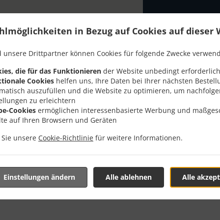
hlmöglichkeiten in Bezug auf Cookies auf dieser 
 unsere Drittpartner können Cookies für folgende Zwecke verwen
ies, die für das Funktionieren
der Website unbedingt erforderlich
lung Mit Lieferung In Ni
tionale Cookies
helfen uns, Ihre Daten bei Ihrer nächsten Bestell
matisch auszufüllen und die Website zu optimieren, um nachfolg
ellungen zu erleichtern
be-Cookies
ermöglichen interessenbasierte Werbung und maßges
lte auf Ihren Browsern und Geräten
n Sie unsere
Cookie-Richtlinie
für weitere Informationen.
nd in der Nähe von Niederwil und freuen uns auf Ihre Online-
teraktives Online-Menü anzusehen und bestellen Sie wenn Sie
ute Ihre Bestellung mit einer individuellen Zeitabschätzung 
Einstellungen ändern
Alle ablehnen
Alle akzept