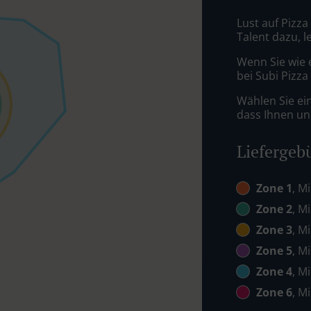
Lust auf Pizza
Talent dazu, 
Wenn Sie wie 
bei Subi Pizza
Wählen Sie ei
dass Ihnen uns
Liefergeb
Zone 1
, M
Zone 2
, M
Zone 3
, M
Zone 5
, M
Zone 4
, M
Zone 6
, M